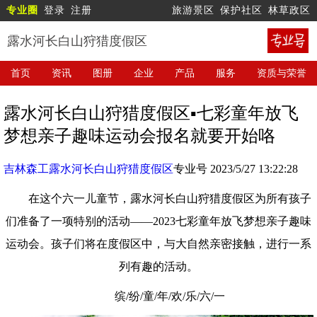
专业圈
登录
注册
旅游景区
保护社区
林草政区
露水河长白山狩猎度假区
首页
资讯
图册
企业
产品
服务
资质与荣誉
露水河长白山狩猎度假区▪七彩童年放飞
梦想亲子趣味运动会报名就要开始咯
吉林森工露水河长白山狩猎度假区
专业号 2023/5/27 13:22:28
在这个六一儿童节，露水河长白山狩猎度假区为所有孩子
们准备了一项特别的活动——2023七彩童年放飞梦想亲子趣味
运动会。孩子们将在度假区中，与大自然亲密接触，进行一系
列有趣的活动。
缤/纷/童/年/欢/乐/六/一